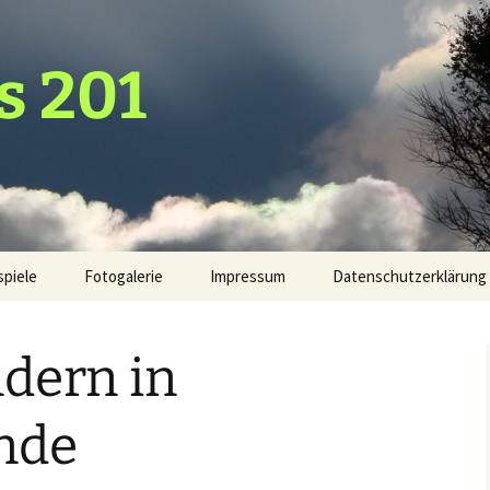
s 201
spiele
Fotogalerie
Impressum
Datenschutzerklärung
2020
dern in
2019
2018
nde
2017