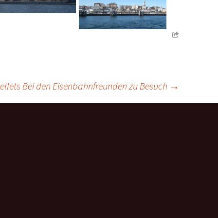
ellets
Bei den Eisenbahnfreunden zu Besuch
→