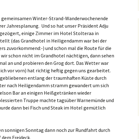
2016
em gemeinsamen Winter-Strand-Wanderwochenende
2015
r Jahresplanung. Und so hat unser Präsident Adju
 gezögert, einige Zimmer im Hotel Stolteraa in
2014
llt (das Grandhotel in Heiligendamm war bei der
rs zuvorkommend:-) und schon mal die Route für die
2013
wir schon nicht im Grandhotel nächtigen, dann sehen
al an und probieren den Grog dort. Das Wetter war
2012
ch vor vorn) hat richtig heftig gegen uns gearbeitet.
nggebliebenen entlang der traumhaften Küste durch
2011
eter nach Heiligendamm stramm gewandert um sich
Nelson Bar an einigen Heißgetränken wieder
2010
 blessierten Truppe machte tagsüber Warnemünde und
2009
urde dann bei Fisch und Steak im Hotel gemütlich
2008
en sonnigen Sonntag dann noch zur Rundfahrt durch
2007
f dem Freideck.