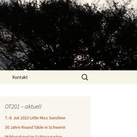
Search
Kontakt
for:
OT201 – aktuell
7.-9. Juli 2023 Little Miss Sunshine
30 Jahre Round Table in Schwerin
Mühlenabend im Schlossgarten