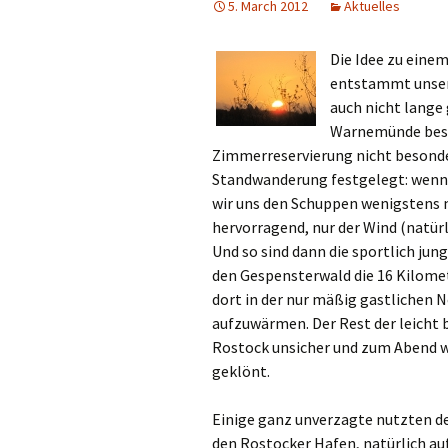
5. March 2012
Aktuelles
Die Idee zu ein
entstammt unsere
auch nicht lange
Warnemünde beste
Zimmerreservierung nicht besonde
Standwanderung festgelegt:
wenn 
wir uns den Schuppen wenigstens m
hervorragend, nur der Wind (natürli
Und so sind dann die sportlich ju
den Gespensterwald die 16 Kilom
dort in der nur mäßig gastlichen 
aufzuwärmen. Der Rest der leicht
Rostock unsicher und zum Abend w
geklönt.
Einige ganz unverzagte nutzten d
den Rostocker Hafen, natürlich au