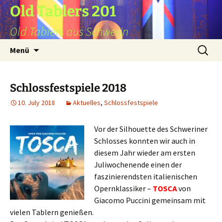
Zum
Old Tablers 201
Inhalt
Old Tablers aus Schwerin
springen
Search
Menü
for:
Schlossfestspiele 2018
10. July 2018
Aktuelles
,
Schlossfestspiele
Vor der Silhouette des Schweriner
Schlosses konnten wir auch in
diesem Jahr wieder am ersten
Juliwochenende einen der
faszinierendsten italienischen
Opernklassiker –
TOSCA
von
Giacomo Puccini gemeinsam mit
vielen Tablern genießen.