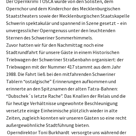
Der Opernkrimi TOSCA wurde von den Solisten, dem
Opernchor und dem Kinderchor des Mecklenburgischen
Staatstheaters sowie der Mecklenburgischen Staatskapelle
Schwerin spektakulär und spannend in Szene gesetzt – ein
unvergesslicher
Operngenuss unter den leuchtenden
Sternen des Schweriner Sommerhimmels.
Zuvor hatten wir für den Nachmittag noch eine
Stadtrundfahrt für unsere Gäste in einem Historischen
Triebwagen der Schweriner Straßenbahn organisiert: der
Triebwagen mit der Nummer 417 stammt aus dem Jahr
1988. Die Fahrt ließ bei den mitfahrenden Schweriner
Tablern “ostalgische” Erinnerungen aufkommen und
erinnerte an den Spitznamen der alten Tatra-Bahnen:
“Dubschek´s letzte Rache”. Das Knallen der Relais und die
für heutige Verhältnisse ungewohnte Beschleunigung
versetzte einige Einheimische plötzlich wieder in alte
Zeiten, zugleich konnten wir unseren Gästen so eine recht
außergewöhnliche Stadtführung bieten.
Operndirektor Toni Burkhardt versorgte uns während der