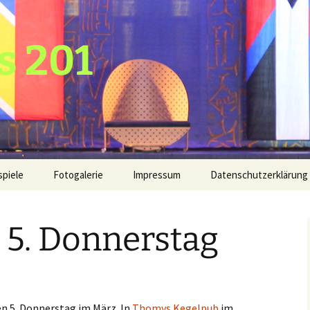
s 201
spiele
Fotogalerie
Impressum
Datenschutzerklärung
2020
 5. Donnerstag
2019
2018
2017
en 5. Donnerstag im März. In
Thomys Kegelpub
im