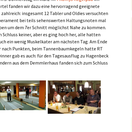
rtel fanden wir dazu eine hervorragend geeignete
2016
n zahlreich: insgesamt 12 Tabler und Oldies versuchten
erament bei teils sehenswerten Haltungsnoten mal
2015
ieben um dem 7er Schnitt möglichst Nahe zu kommen.
 Schluss keiner, aber es ging hoch her, alle hatten
2014
uch ein wenig Muskelkater am nächsten Tag. Am Ende
ger nach Punkten, beim Tannenbaumkegeln hatte RT
2013
inner gab es auch: für den Tagesausflug zu Hagenbeck
2012
indern aus dem Demmlerhaus fanden sich zum Schluss
2011
2010
2009
2008
2007