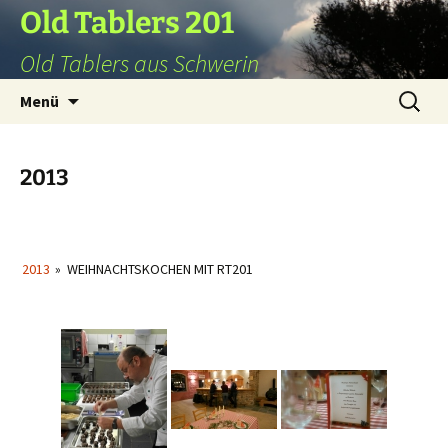
Zum
Old Tablers 201
Inhalt
Old Tablers aus Schwerin
springen
Search
Menü
for:
2013
2013
»
WEIHNACHTSKOCHEN MIT RT201