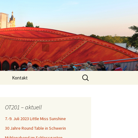
Search
Kontakt
for:
OT201 – aktuell
7.-9. Juli 2023 Little Miss Sunshine
30 Jahre Round Table in Schwerin
Mühlenabend im Schlossgarten