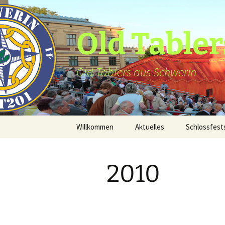
Zum
Inhalt
springen
Old Tabler
Old Tablers aus Schwerin
Willkommen
Aktuelles
Schlossfest
2010