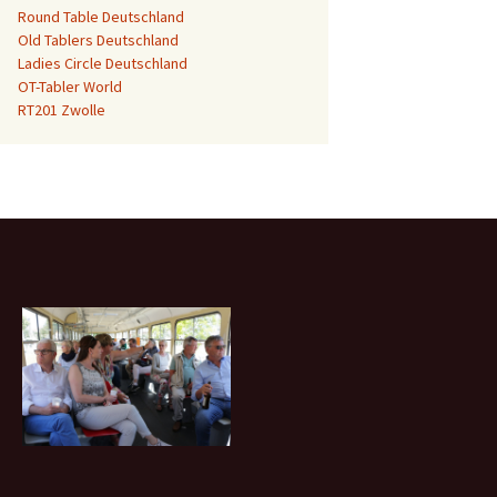
Round Table Deutschland
Old Tablers Deutschland
Ladies Circle Deutschland
OT-Tabler World
RT201 Zwolle